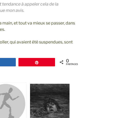
t tendance à appeler cela de la
que mon avis.
la main, et tout va mieux se passer, dans
es.
oller, qui avaient été suspendues, sont
0
Partagez
Épingle
PARTAGES