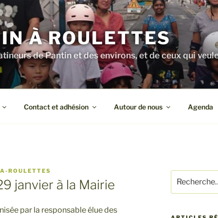
IN À ROULETTES
atineurs de Pantin et des environs, et de ceux qui veule
Contact et adhésion
Autour de nous
Agenda
-A-ROULETTES
Recherche
 janvier à la Mairie
pour
:
nisée par la responsable élue des
ARTICLES R