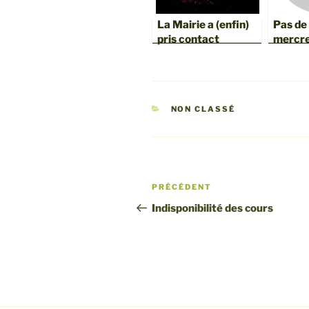
La Mairie a (enfin)
Pas de
pris contact
mercre
2021
CATÉGORIES
NON CLASSÉ
Navigation
Article
PRÉCÉDENT
de
précédent
Indisponibilité des cours
l’article