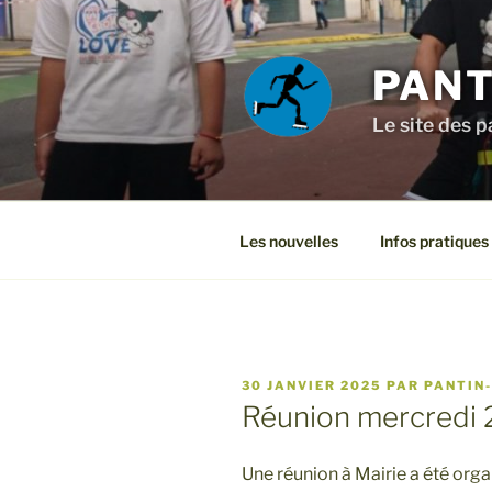
Aller
au
contenu
PANT
principal
Le site des p
Les nouvelles
Infos pratiques
PUBLIÉ
30 JANVIER 2025
PAR
PANTIN
LE
Réunion mercredi 29
Une réunion à Mairie a été orga