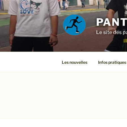
Aller
au
contenu
PANT
principal
Le site des p
Les nouvelles
Infos pratiques