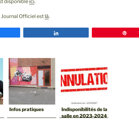
t disponible
ici
.
Journal Officiel est
là
.
tagez
Partagez
Épin
Infos pratiques
Indisponibilités de la
salle en 2023-2024