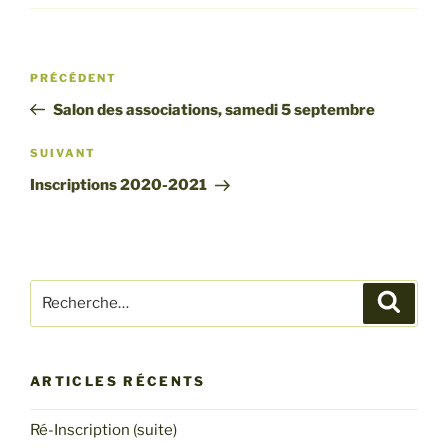
Navigation
Article
PRÉCÉDENT
de
précédent
Salon des associations, samedi 5 septembre
l’article
Article
SUIVANT
suivant
Inscriptions 2020-2021
Recherche
Recher
pour
:
ARTICLES RÉCENTS
Ré-Inscription (suite)