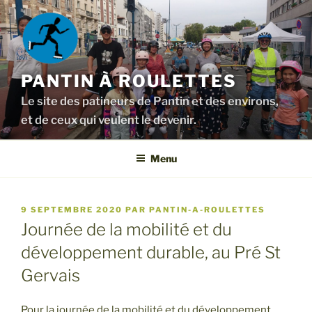
Aller
au
contenu
principal
PANTIN À ROULETTES
Le site des patineurs de Pantin et des environs,
et de ceux qui veulent le devenir.
Menu
PUBLIÉ
9 SEPTEMBRE 2020
PAR
PANTIN-A-ROULETTES
LE
Journée de la mobilité et du
développement durable, au Pré St
Gervais
Pour la journée de la mobilité et du développement