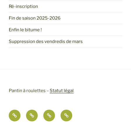
Ré-inscription
Fin de saison 2025-2026
Enfin le bitume !
Suppression des vendredis de mars
Pantin à roulettes –
Statut légal
Indisponibilités
Indisponibilités
Indisponibilités
Archives
de
de
de
la
la
la