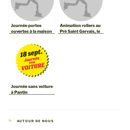
Journée portes
Animation rollers au
ouvertes à la maison
Pré Saint Gervais, le
de quartier le 15 sept
17 septembre 2022
2018
Journée sans voiture
à Pantin
CATÉGORIES
AUTOUR DE NOUS